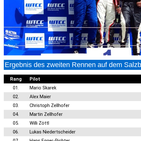
Ergebnis des zweiten Rennen auf dem Salzb
Rang
Pilot
01.
Mario Skarek
02.
Alex Maier
03.
Christoph Zellhofer
04.
Martin Zellhofer
05.
Willi Zöttl
06.
Lukas Niedertscheider
07.
Hans Egger-Richter