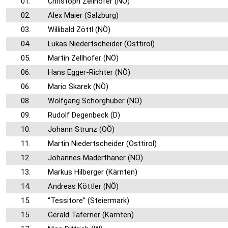
01.
Christoph Zellhofer (NÖ)
02.
Alex Maier (Salzburg)
03.
Willibald Zöttl (NÖ)
04.
Lukas Niedertscheider (Osttirol)
05.
Martin Zellhofer (NÖ)
06.
Hans Egger-Richter (NÖ)
06.
Mario Skarek (NÖ)
08.
Wolfgang Schörghuber (NÖ)
09.
Rudolf Degenbeck (D)
10.
Johann Strunz (OÖ)
11.
Martin Niedertscheider (Osttirol)
12.
Johannes Maderthaner (NÖ)
13.
Markus Hilberger (Kärnten)
14.
Andreas Köttler (NÖ)
15.
“Tessitore” (Steiermark)
15.
Gerald Taferner (Kärnten)