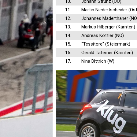
10.
Johann Strunz (OÖ)
11.
Martin Niedertscheider (Ostt
12.
Johannes Maderthaner (NÖ
13.
Markus Hilberger (Kärnten)
14.
Andreas Köttler (NÖ)
15.
“Tessitore” (Steiermark)
15.
Gerald Taferner (Kärnten)
17.
Nina Dittrich (W)