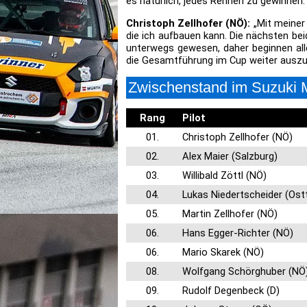
es natürlich, jedes Rennen zu gewinnen. 
Christoph Zellhofer (NÖ):
„Mit meiner 
die ich aufbauen kann. Die nächsten bei
unterwegs gewesen, daher beginnen all
die Gesamtführung im Cup weiter auszu
Zwischenstand im Suzuki M
Rang
Pilot
01.
Christoph Zellhofer (NÖ)
02.
Alex Maier (Salzburg)
03.
Willibald Zöttl (NÖ)
04.
Lukas Niedertscheider (Ostt
05.
Martin Zellhofer (NÖ)
06.
Hans Egger-Richter (NÖ)
06.
Mario Skarek (NÖ)
08.
Wolfgang Schörghuber (NÖ
09.
Rudolf Degenbeck (D)