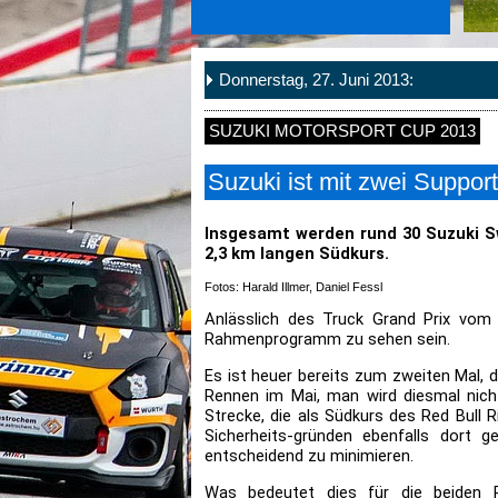
Donnerstag, 27. Juni 2013:
SUZUKI MOTORSPORT CUP 2013
Suzuki ist mit zwei Suppor
Insgesamt werden rund 30 Suzuki Sw
2,3 km langen Südkurs.
Fotos: Harald Illmer, Daniel Fessl
Anlässlich des Truck Grand Prix vom
Rahmenprogramm zu sehen sein.
Es ist heuer bereits zum zweiten Mal, 
Rennen im Mai, man wird diesmal nicht
Strecke, die als Südkurs des Red Bull 
Sicherheits-gründen ebenfalls dort
entscheidend zu minimieren.
Was bedeutet dies für die beiden 