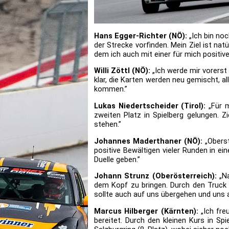
Hans Egger-Richter (NÖ):
„Ich bin noc
der Strecke vorfinden. Mein Ziel ist natü
dem ich auch mit einer für mich positi
Willi Zöttl (NÖ):
„Ich werde mir vorerst 
klar, die Karten werden neu gemischt, al
kommen.”
Lukas Niedertscheider (Tirol):
„Für m
zweiten Platz in Spielberg gelungen. 
stehen.”
Johannes Maderthaner (NÖ):
„Oberst
positive Bewältigen vieler Runden in e
Duelle geben.”
Johann Strunz (Oberösterreich):
„Na
dem Kopf zu bringen. Durch den Truck G
sollte auch auf uns übergehen und uns a
Marcus Hilberger (Kärnten):
„Ich fr
bereitet. Durch den kleinen Kurs in S