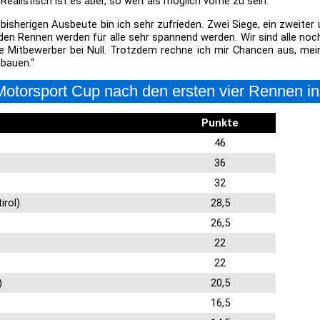
Realistisch ist es aber, so weit als möglich vorne zu sein.“
bisherigen Ausbeute bin ich sehr zufrieden. Zwei Siege, ein zweiter u
den Rennen werden für alle sehr spannend werden. Wir sind alle noch
e Mitbewerber bei Null. Trotzdem rechne ich mir Chancen aus, me
bauen.“
otorsport Cup nach den ersten vier Rennen i
Punkte
46
36
32
irol)
28,5
26,5
22
22
)
20,5
16,5