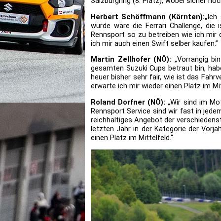
Salzburgring (8. Platz), wobei sicher no
Herbert Schöffmann (Kärnten):
„Ich
würde wäre die Ferrari Challenge, die 
Rennsport so zu betreiben wie ich mir 
ich mir auch einen Swift selber kaufen.”
Martin Zellhofer (NÖ):
„Vorrangig bi
gesamten Suzuki Cups betraut bin, habe
heuer bisher sehr fair, wie ist das Fahr
erwarte ich mir wieder einen Platz im Mit
Roland Dorfner (NÖ):
„Wir sind im Mot
Rennsport Service sind wir fast in jedem
reichhaltiges Angebot der verschiedens
letzten Jahr in der Kategorie der Vorj
einen Platz im Mittelfeld.“