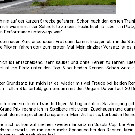
h nie auf der kurzen Strecke gefahren. Schon nach den ersten Train
rlich wie immer der Schnellste zu sein. Realistisch ist aber ein Platz
ven Performance unterwegs war.”
den neuen Kurs anschauen. Erst dann kann ich sagen ob mir die Streck
le Piloten fahren dort zum ersten Mal. Mein einziger Vorsatz ist es,
ich ist entscheidend, sehr sauber und ohne Fehler zu fahren. Die
Ziel ist ein Platz unter den Top 5 bei beiden Rennen. Schön wäre 
er Grundsatz für mich ist es, wieder mit viel Freude bei beiden R
inem tollen Starterfeld, gemeinsam mit den Ungarn. Da wir fast 30 R
ch meinem doch etwas heftigen Abflug auf dem Salzburgring gilt 
rand Prix rechne ich in Spielberg mit vielen Zuschauern und dami
uch dementsprechend anspornen. Mein Ziel ist es, bei beiden Rennen 
eue mich schon auf meinen zweiten Einsatz im Suzuki Cup. Die Prem
pielberg erwarte ich mir noch mehr Spannung bei den Rennen. Mein 