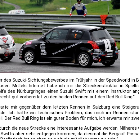
er des Suzuki-Sichtungsbewerbes im Frühjahr in der Speedworld in B
en. Mittels Internet habe ich mir die Streckenstruktur in Spiel
leife des Nürburgringes einen Suzuki Swift mit einem Instruktor an
recht gut vorbereitet zu den beiden Rennen auf den Red Bull Ring.“
warte mir gegenüber dem letzten Rennen in Salzburg eine Steigeru
e. Ich hatte ein technisches Problem, das mich im Rennen stark
il. Der Red Bull Ring ist ein guter Boden für mich, ich erwarte mir zwe
 durch die neue Strecke eine interessante Aufgabe werden. Näheres 
Swifts aber sehr entgegen kommen, da diesmal die Bergauf-Passage