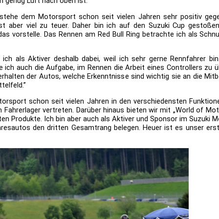
ch genug Luft nach oben ist.”
 stehe dem Motorsport schon seit vielen Jahren sehr positiv gegen
ist aber viel zu teuer. Daher bin ich auf den Suzuki Cup gestoße
das vorstelle. Das Rennen am Red Bull Ring betrachte ich als Sch
n ich als Aktiver deshalb dabei, weil ich sehr gerne Rennfahrer bi
 ich auch die Aufgabe, im Rennen die Arbeit eines Controllers zu 
verhalten der Autos, welche Erkenntnisse sind wichtig sie an die Mi
telfeld.”
orsport schon seit vielen Jahren in den verschiedensten Funktion
 Fahrerlager vertreten. Darüber hinaus bieten wir mit „World of Moto
ten Produkte. Ich bin aber auch als Aktiver und Sponsor im Suzuki
ahresautos den dritten Gesamtrang belegen. Heuer ist es unser erst