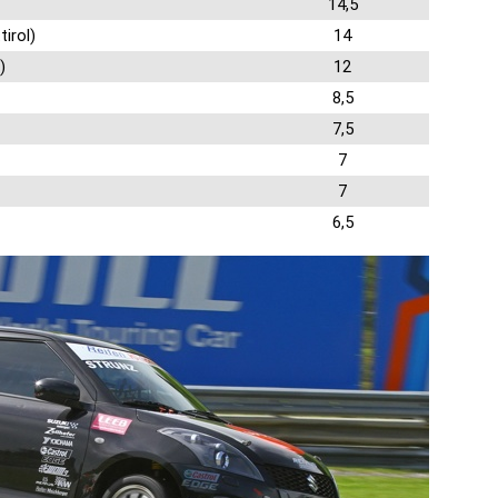
14,5
irol)
14
)
12
8,5
7,5
7
7
6,5