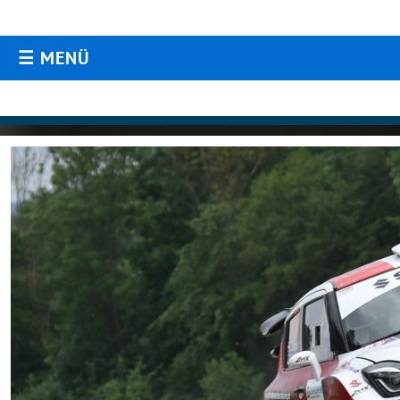
☰ MENÜ
AKTUELLES
Aktuelles
Archiv
TERMINE
Termine ORM / ARC
GALERIE
Aktuelle Fotos & Videos
KONTAKT / IMPRESSUM
Kontakt / Impressum