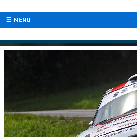
☰ MENÜ
AKTUELLES
Aktuelles
Archiv
TERMINE
Termine ORM / ARC
GALERIE
Aktuelle Fotos & Videos
KONTAKT / IMPRESSUM
Kontakt / Impressum